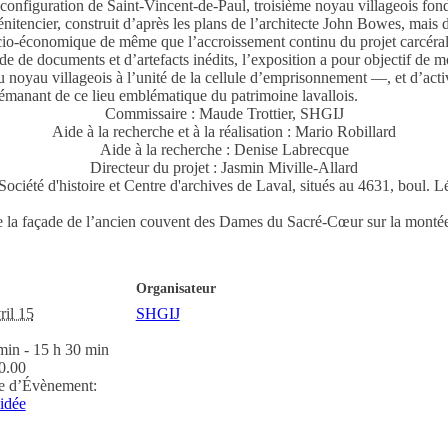
onfiguration de Saint-Vincent-de-Paul, troisième noyau villageois fondé s
 Pénitencier, construit d’après les plans de l’architecte John Bowes, mais
ocio-économique de même que l’accroissement continu du projet carcéra
de de documents et d’artefacts inédits, l’exposition a pour objectif de m
 noyau villageois à l’unité de la cellule d’emprisonnement —, et d’active
manant de ce lieu emblématique du patrimoine lavallois.
Commissaire : Maude Trottier, SHGIJ
Aide à la recherche et à la réalisation : Mario Robillard
Aide à la recherche : Denise Labrecque
Directeur du projet : Jasmin Miville-Allard
a Société d'histoire et Centre d'archives de Laval, situés au 4631, boul
de la façade de l’ancien couvent des Dames du Sacré-Cœur sur la montée
Organisateur
ril 15
SHGIJ
min - 15 h 30 min
0.00
e d’Évènement:
uidée