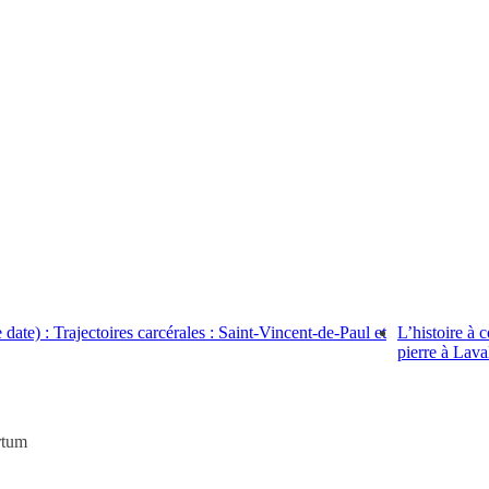
ate) : Trajectoires carcérales : Saint-Vincent-de-Paul et
L’histoire à 
pierre à Lava
rtum