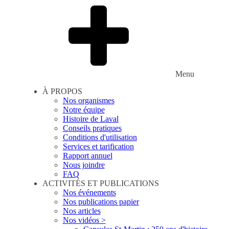
Menu
À PROPOS
Nos organismes
Notre équipe
Histoire de Laval
Conseils pratiques
Conditions d'utilisation
Services et tarification
Rapport annuel
Nous joindre
FAQ
ACTIVITÉS ET PUBLICATIONS
Nos événements
Nos publications papier
Nos articles
Nos vidéos >