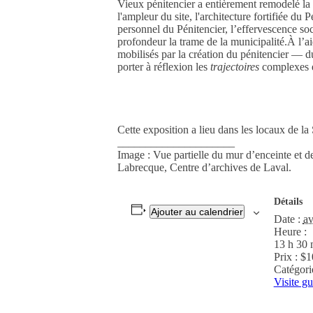
Vieux pénitencier a entièrement remodelé la c
l'ampleur du site, l'architecture fortifiée du
personnel du Pénitencier, l’effervescence s
profondeur la trame de la municipalité.À l’ai
mobilisés par la création du pénitencier — du
porter à réflexion les
trajectoires
complexes é
Cette exposition a lieu dans les locaux de l
_____________________
Image : Vue partielle du mur d’enceinte et 
Labrecque, Centre d’archives de Laval.
Détails
Ajouter au calendrier
Date :
av
Heure :
13 h 30 
Prix :
$1
Catégori
Visite g