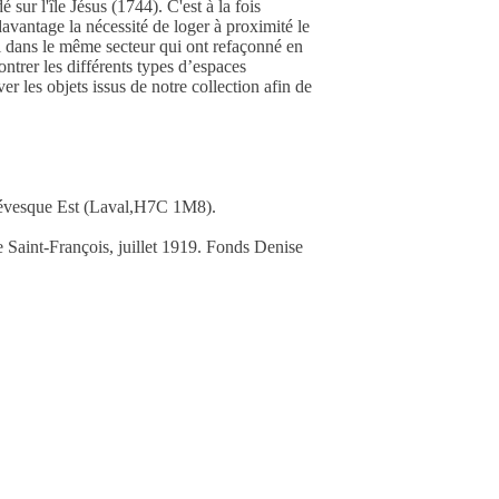
ur l'île Jésus (1744). C'est à la fois
 davantage la nécessité de loger à proximité le
l dans le même secteur qui ont refaçonné en
ontrer les différents types d’espaces
r les objets issus de notre collection afin de
. Lévesque Est (Laval,H7C 1M8).
 Saint-François, juillet 1919. Fonds Denise