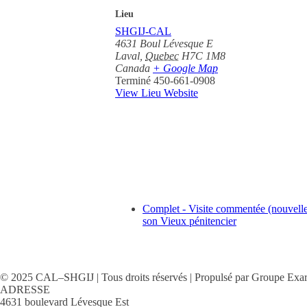
Lieu
SHGIJ-CAL
4631 Boul Lévesque E
Laval
,
Quebec
H7C 1M8
Canada
+ Google Map
Terminé
450-661-0908
View Lieu Website
Complet - Visite commentée (nouvelle d
son Vieux pénitencier
© 2025 CAL–SHGIJ | Tous droits réservés | Propulsé par Groupe Exa
ADRESSE
4631 boulevard Lévesque Est