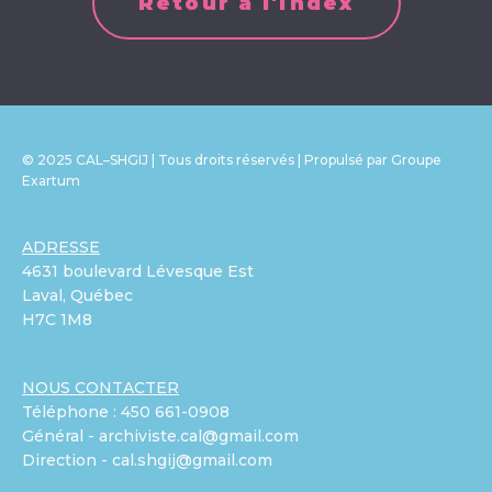
Retour à l'index
© 2025 CAL–SHGIJ | Tous droits réservés | Propulsé par Groupe
Exartum
ADRESSE
4631 boulevard Lévesque Est
Laval, Québec
H7C 1M8
NOUS CONTACTER
Téléphone : 450 661-0908
Général - archiviste.cal@gmail.com
Direction - cal.shgij@gmail.com