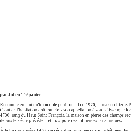
par Julien Trépanier
Reconnue en tant qu'immeuble patrimonial en 1976, la maison Pierre-Pa
Cloutier, l'habitation doit toutefois son appellation à son bâtisseur, le 
4730, rang du Haut-Saint-François, la maison en pierre des champs rec
depuis le siècle précédent et incorpore des influences britanniques.
À la fin des années 1970, succédant sa reconnaissance, le bâtiment fait