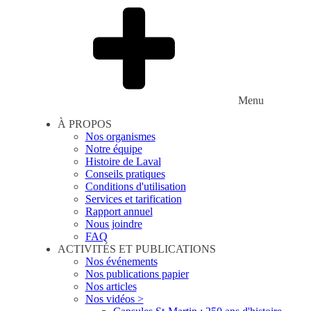
Menu
À PROPOS
Nos organismes
Notre équipe
Histoire de Laval
Conseils pratiques
Conditions d'utilisation
Services et tarification
Rapport annuel
Nous joindre
FAQ
ACTIVITÉS ET PUBLICATIONS
Nos événements
Nos publications papier
Nos articles
Nos vidéos >