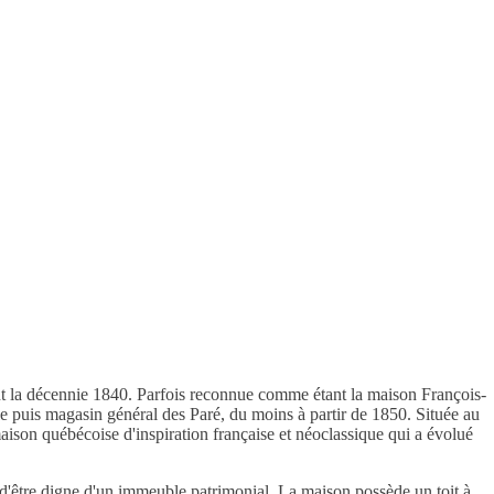
nt la décennie 1840. Parfois reconnue comme étant la maison François-
elle puis magasin général des Paré, du moins à partir de 1850. Située au
ison québécoise d'inspiration française et néoclassique qui a évolué
 d'être digne d'un immeuble patrimonial. La maison possède un toit à