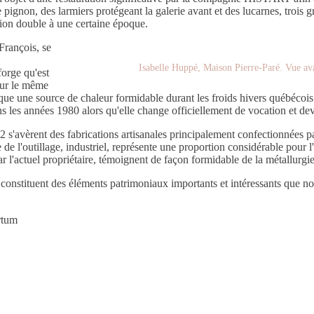
non, des larmiers protégeant la galerie avant et des lucarnes, trois gra
ation double à une certaine époque.
François, se
Isabelle Huppé, Maison Pierre-Paré. Vue av
forge qu'est
 sur le même
poque une source de chaleur formidable durant les froids hivers québéco
 les années 1980 alors qu'elle change officiellement de vocation et de
22 s'avèrent des fabrications artisanales principalement confectionnées 
tie de l'outillage, industriel, représente une proportion considérable pou
 l'actuel propriétaire, témoignent de façon formidable de la métallurgi
t constituent des éléments patrimoniaux importants et intéressants que n
rtum