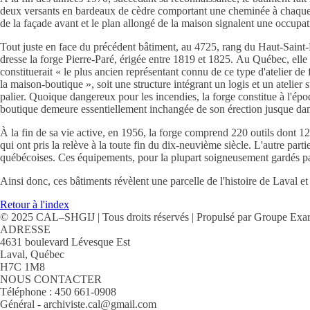
deux versants en bardeaux de cèdre comportant une cheminée à chaque pig
de la façade avant et le plan allongé de la maison signalent une occup
Tout juste en face du précédent bâtiment, au 4725, rang du Haut-Saint-
dresse la forge Pierre-Paré, érigée entre 1819 et 1825. Au Québec, elle
constituerait « le plus ancien représentant connu de ce type d'atelier de 
la maison-boutique », soit une structure intégrant un logis et un atelier
palier. Quoique dangereux pour les incendies, la forge constitue à l'é
boutique demeure essentiellement inchangée de son érection jusque dans
À la fin de sa vie active, en 1956, la forge comprend 220 outils dont 1
qui ont pris la relève à la toute fin du dix-neuvième siècle. L'autre par
québécoises. Ces équipements, pour la plupart soigneusement gardés par
Ainsi donc, ces bâtiments révèlent une parcelle de l'histoire de Laval e
Retour à l'index
© 2025 CAL–SHGIJ | Tous droits réservés | Propulsé par Groupe Exa
ADRESSE
4631 boulevard Lévesque Est
Laval, Québec
H7C 1M8
NOUS CONTACTER
Téléphone : 450 661-0908
Général - archiviste.cal@gmail.com