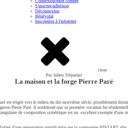
Connexion/mon compte
S'inscrire/adhésion
Déconnexion
Bénévolat
Inscription à l'infolettre
close
Par
Julien Trépanier
La maison et la forge Pierre Paré
ré est érigée vers le milieu du dix-neuvième siècle, possiblement dura
forgeron Pierre Paré. Il semblerait que sa première vocation fut résidenti
tangulaire de composition symétrique est un excellent exemple d'une ma
 l'objet d'une restauration significative par la compagnie HISTART afin